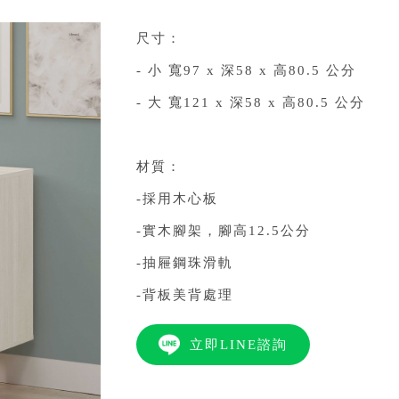
尺寸：
- 小 寬97 x 深58 x 高80.5 公分
- 大 寬121 x 深58 x 高80.5 公分
材質：
-採用木心板
-實木腳架，腳高12.5公分
-抽屜鋼珠滑軌
-背板美背處理
立即LINE諮詢