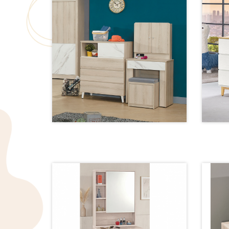
19-5 鏡台【67公分】